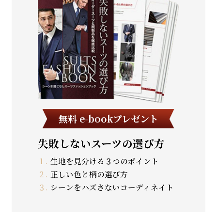
無料 e-bookプレゼント
失敗しないスーツの選び方
１.
生地を見分ける３つのポイント
２.
正しい色と柄の選び方
３.
シーンをハズさないコーディネイト