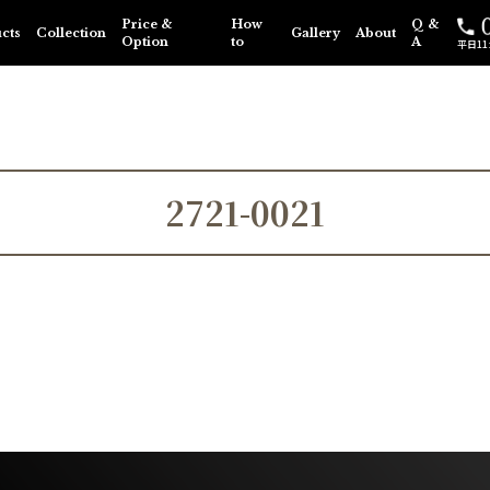
Price &
How
Q &
cts
Collection
Gallery
About
Option
to
A
平日11:0
2721-0021