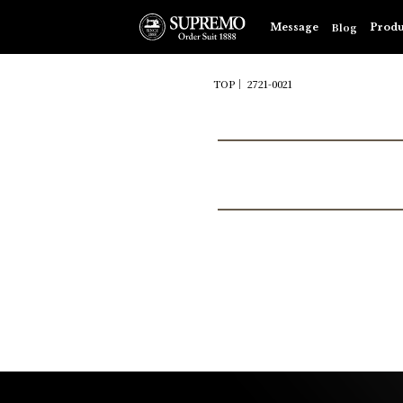
Blog
Message
Produ
TOP
2721-0021