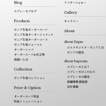
Blog
アフターフォロー
スプレーモブログ
Gallery
Products
ギャラリー
ゼニア生地オーダースーツ
About
ゼニア生地オーダージャケット
ゼニア生地オーダーコート
About Zegna
ゼニア生地フォーマル
エルメネジルド・ゼニアとは
オーダーシャツ
ゼニアの歴史
オーダースーツお仕立券
仮縫いとは
About Supremo
スプレーモとは？
Collection
スプレーモのこだわり
スプレーモの歴史
ゼニア生地コレクション
店舗情報 銀座店
会社情報
Price & Option
オーダースーツ料金
料金シミュレーション