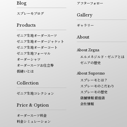
Blog
アフターフォロー
スプレーモブログ
Gallery
Products
ギャラリー
ゼニア生地オーダースーツ
About
ゼニア生地オーダージャケット
ゼニア生地オーダーコート
About Zegna
ゼニア生地フォーマル
エルメネジルド・ゼニアとは
オーダーシャツ
ゼニアの歴史
オーダースーツお仕立券
仮縫いとは
About Supremo
スプレーモとは？
Collection
スプレーモのこだわり
スプレーモの歴史
ゼニア生地コレクション
店舗情報 銀座店
会社情報
Price & Option
オーダースーツ料金
料金シミュレーション