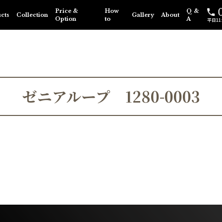
Price &
How
Q &
cts
Collection
Gallery
About
Option
to
A
平日11:0
ゼニアループ 1280-0003